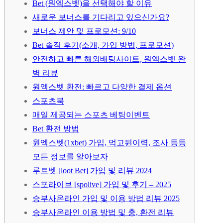
Bet (원엑스벳)을 선택해야 할 이유
새로운 보너스를 기다리고 있으신가요?
보너스 제안 및 프로모션: 9/10
Bet 솔직 후기(소개, 가입 방법, 프로모션)
안전하고 빠른 해외배팅사이트, 원엑스벳 완
벽 리뷰
원엑스벳 환전: 빠르고 다양한 결제 옵션
스포츠북
매일 제공되는 스포츠 베팅이벤트
Bet 환전 방법
원엑스벳(1xbet) 가입, 먹고튄이력, 조사 등등
모든 정보를 알아보자
루트벳 [loot Bet] 가입 및 리뷰 2024
스포라이브 [spolive] 가입 및 후기 – 2025
승부사온라인 가입 및 이용 방법 리뷰 2025
승부사온라인 이용 방법 및 충, 환전 리뷰