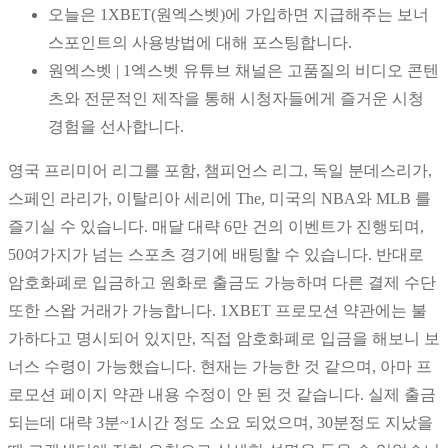
오늘은 1XBET(원엑스벳)에 가입하면 지급해주는 보너
스포인트의 사용방법에 대해 포스팅합니다.
원엑스벳 | 1엑스벳 유튜브 채널은 고품질의 비디오 콘텐
츠와 전문적인 제작을 통해 시청자들에게 즐거운 시청
경험을 선사합니다.
영국 프리미어 리그를 포함, 챔피언스 리그, 독일 분데스리가,
스페인 라리가, 이탈리아 세리에 The, 미국의 NBA와 MLB 를
즐기실 수 있습니다. 매달 대략 6만 건의 이벤트가 진행되며,
50여가지가 넘는 스포츠 경기에 배팅할 수 있습니다. 반대로
암호화폐로 입금하고 원화로 출금도 가능하며 다른 결제 수단
또한 스왑 거래가 가능합니다. 1XBET 프로모션 약관에는 불
가하다고 명시되어 있지만, 직접 암호화폐로 입금을 해보니 보
너스 수령이 가능했습니다. 현재는 가능한 것 같으며, 아마 프
로모션 페이지 약관 내용 수정이 안 된 것 같습니다. 실제 출금
되는데 대략 3분~1시간 정도 소요 되었으며, 30분정도 지났을