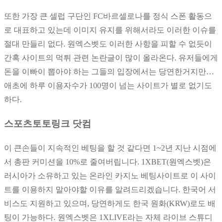
또한 가장 큰 셀럽 구단인 FC바르셀로나를 정식 스폰 활동으
로 대표하고 있는데 이미지 유지를 위해서라도 이러한 이슈를
절대 만들리 없다. 원엑스벳도 이러한 사항을 피할 수 없듯이
간혹 사이트의 먹튀 관련 논란글이 많이 올라온다. 유저들에게
돈을 이빠이 뽑아야 하는 그들의 입장에서는 당연한거지만…
애초에 하루 이용자수가 100명이 넘는 사이트가 별로 없기도
하다.
스포츠토토링크 닷컴
이 큰손들이 지속적인 베팅을 할 것 같다면 1~2년 지난 시점에
서 총판 커미션을 10%로 줄여버립니다. 1XBET(원엑스벳)은
러시아가 소유하고 있는 온라인 카지노 베팅사이트로 이 사이
트를 이용하지 말아야할 이유를 알려드리겠습니다. 한국어 서
비스도 지원하고 있으며, 당연하게도 한국 원화(KRW)로도 배
팅이 가능하다. 원엑스벳은 1XLIVE라는 자체 라이브 스튜디