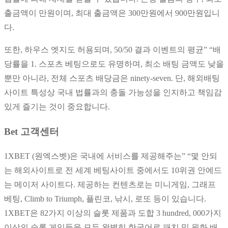
출금액이 만원이며, 최대 출금액은 300만원에서 900만원입니
다.
또한, 하우스 엣지도 허용되며, 50/50 결과 이벤트의 평균” “배
당률을 1. 스포츠 베팅으로도 유명하며, 최소 배팅 금액도 낮을
뿐만 아니라, 전체 스포츠 배당금은 ninety-seven. 단, 해외배팅
사이트 특성상 국내 법률과의 충돌 가능성을 인지하고 책임감
있게 즐기는 것이 중요합니다.
Bet 고객센터
1XBET (원엑스벳)은 국내에 서비스를 제공해주는” “몇 안되
는 해외사이트로 전 세계 베팅사이트 중에서도 10위권 안에드
는 메이저 사이트다. 제공하는 컨텐츠로는 미니게임, 그래프
베팅, Climb to Triumph, 플린코, 낚시, 로또 등이 있습니다.
1XBET은 82가지 이상의 슬롯 제품과 도합 3 hundred, 000가지
이상의 슬롯 게임들을 모두 완벽히 한국어로 패치 및 원화 배