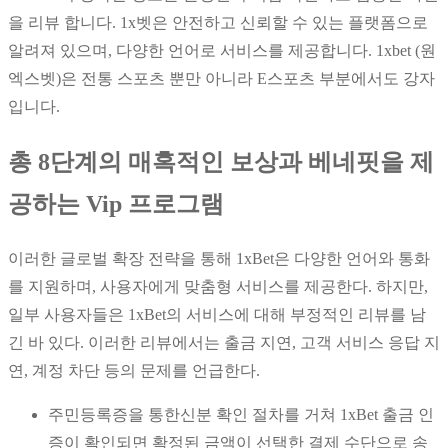
을 리뷰 합니다. 1x벳은 안전하고 신뢰할 수 있는 플랫폼으로
알려져 있으며, 다양한 언어로 서비스를 제공합니다. 1xbet (원
엑스벳)은 전통 스포츠 뿐만 아니라 E스포츠 부분에서도 강자
입니다.
총 8단계의 매혹적인 보상과 베네핏을 제
공하는 Vip 프로그램
이러한 글로벌 확장 전략을 통해 1xBet은 다양한 언어와 통화
를 지원하며, 사용자에게 맞춤형 서비스를 제공한다. 하지만,
일부 사용자들은 1xBet의 서비스에 대해 부정적인 리뷰를 남
긴 바 있다. 이러한 리뷰에서는 출금 지연, 고객 서비스 응답 지
연, 계정 차단 등의 문제를 언급한다.
주민등록증을 통한신분 확인 절차를 거쳐 1xBet 출금 인
증이 확인되면 확정된 금액이 선택한 결제 수단으로 송