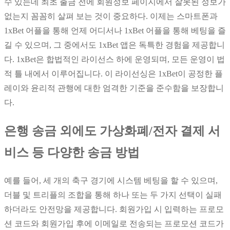
수 있는데 최초 출금 전에 회원정보 페이지에서 잘못된 정보가
없는지 꼼꼼히 살펴 보는 것이 중요하다. 이제는 스마트폰과
1xBet 어플을 통해 언제 어디서나 1xBet 어플을 통해 베팅을 즐
길 수 있으며, 그 중에서도 1xBet 앱은 독특한 경험을 제공합니
다. 1xBet은 합법적인 라이선스 하에 운영되며, 모든 운영이 법
적 틀 내에서 이루어집니다. 이 라이선싱은 1xBet이 공정한 플
레이와 윤리적 관행에 대한 엄격한 기준을 준수함을 보장합니
다.
은행 송금 외에도 가상화폐/전자 결제 서
비스 등 다양한 송금 방법
예를 들어, 세 개의 축구 경기에 시스템 베팅을 할 수 있으며,
더블 및 트리플의 조합을 통해 하나 또는 두 가지 선택이 실패
하더라도 안전망을 제공합니다. 회원가입 시 입력하는 프로모
션 코드와 회원가입 후에 이메일로 전송되는 프로모션 코드가