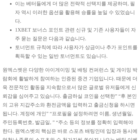
이는 베터들에게 더 많은 전략적 선택지를 제공하며, 필
자 역시 이러한 옵션을 활용해 승률을 높일 수 있었습니
다.
1XBET 보너스 포인트 관련 신규 및 기존 사용자들이 자
주 묻는 질문은 다음과 같습니다.
토너먼트 규칙에 따라 사용자가 상금이나 추가 포인트를
획득할 수 있는 일반 토너먼트도 있습니다.
원엑스벳은 다양한 아이게이밍 및 배팅 컨퍼런스 및 게이밍 박
람회에 활발하게 참여하는 인증된 중견 기업입니다. 때문에 더
욱 전문적인 활동을 지속함으로서 많은 글로벌 유저들에게 신
뢰감을 심어주고 있습니다. 출금하실 코인을 선택한” “후 본인
의 고유 지갑주소와 환전금액을 입력하고 출금신청을 하시면
됩니다. 계정에 개인” “프로필을 설정하려면 이름, 생년월일,
주민등록번호, 발급일, ” “주소 등의 정보를 정확히 입력해야
한다. 원엑스벳의 핵심은 바로 스포츠 배팅인데 입장과 동시에
엄청난 종류의 스포츠와 수 천가지씩 쏟아져 나오는 배팅 이벤