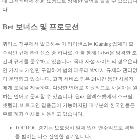
때 고객센터에 전화 요청으로 상세한 설명을 들을 수 있었습니
다.
Bet 보너스 및 프로모션
퀴라소 정부에서 발급하는 이 라이센스는 iGaming 업계의 필
수적인 규제 라이센스 중 하나로, 이를 통해 1xBet은 엄격한 조
건과 규제를 준수하고 있습니다. 국내 사설 사이트의 경우온라
인 카지노 게임만 구입하여 법의 테두리 밖에서 규제와 관리없
이 운영되고 있습니다. 고객 서비스 팀은 24시간 동안 사용자
에게 도움을 제공하며, 다양한 언어로 지원되므로 사용자는 원
하는 언어로 문의할 수 있습니다. 원래 원엑스벳에서 스크릴,
넷텔러, 비트코인 입출금이 가능하지만 대부분의 한국인들은
주로 계좌 이체를 사용하고 있습니다.
TOP DOG 경기는 보호장비 일체 없이 맨주먹으로 격투
를 벌이는 다소 잔인한 경기입니다.