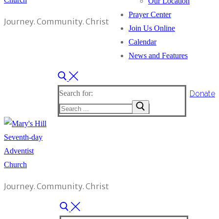
Our Location
Prayer Center
Journey. Community. Christ
Join Us Online
Calendar
News and Features
Donate
Search for:
Journey. Community. Christ