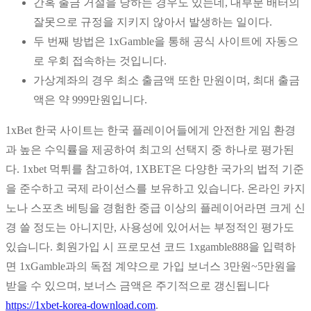
간혹 출금 거절을 당하는 경우도 있는데, 대부분 배터의
잘못으로 규정을 지키지 않아서 발생하는 일이다.
두 번째 방법은 1xGamble을 통해 공식 사이트에 자동으
로 우회 접속하는 것입니다.
가상계좌의 경우 최소 출금액 또한 만원이며, 최대 출금
액은 약 999만원입니다.
1xBet 한국 사이트는 한국 플레이어들에게 안전한 게임 환경
과 높은 수익률을 제공하여 최고의 선택지 중 하나로 평가된
다. 1xbet 먹튀를 참고하여, 1XBET은 다양한 국가의 법적 기준
을 준수하고 국제 라이선스를 보유하고 있습니다. 온라인 카지
노나 스포츠 베팅을 경험한 중급 이상의 플레이어라면 크게 신
경 쓸 정도는 아니지만, 사용성에 있어서는 부정적인 평가도
있습니다. 회원가입 시 프로모션 코드 1xgamble888을 입력하
면 1xGamble과의 독점 계약으로 가입 보너스 3만원~5만원을
받을 수 있으며, 보너스 금액은 주기적으로 갱신됩니다
https://1xbet-korea-download.com
.