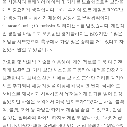
을 사용하여 플레이어 데이터 및 거래를 보호함으로써 보안을
매우 중요하게 생각합니다. 1xbet 후기의 모든 게임은 RNG(난
수 생성기)를 사용하기 때문에 공정하고 무작위적이며
Curacao Gaming Commission의 라이선스를 받았습니다. 개인적
인 경험을 바탕으로 오랫동안 경기를하지는 않았지만 수많은
게임을 시도했으며 축구에서 가장 많은 승리를 거두었다고 자
신있게 말할 수 있습니다.
암호화 및 방화벽 기술을 이용하여, 개인 정보를 더욱 더 안전
하게 보관하고, 거래 보안 시스템을 구동하여 내역을 안전하게
보관합니다. 보너스 신청 시에는 보너스 금액만 격리된 계정이
새로 추가되니 해당 계정을 이용해 배팅하면 된다. 국내에도
서비스를 제공하기 시작하면서 유저들에게 인기를 얻어 인정
받았지만 사실은 해외에서 더욱 인지도가” “있다는 사실. 블랙
잭, 룰렛, 포커 등 다양한 카지노 게임을 즐길 수 있으며, 현실
감 있는 딜러와의 라이브 카지노 게임도 원엑스벳 | 1x벳 제공
됩니다. 다양한 배팅 옵션과 재미있는 게임 플레이로 원엑스벳