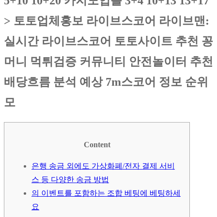
5+10 10+20 카지노입플 3+4 10+13 13+17
> 토토업체홍보 라이브스코어 라이브맨:
실시간 라이브스코어 토토사이트 추천 꽁
머니 먹튀검증 커뮤니티 안전놀이터 추천
배당흐름 분석 예상 7m스코어 정보 순위
모
Content
은행 송금 외에도 가상화폐/전자 결제 서비
스 등 다양한 송금 방법
의 이벤트를 포함하는 조합 베팅에 베팅하세
요