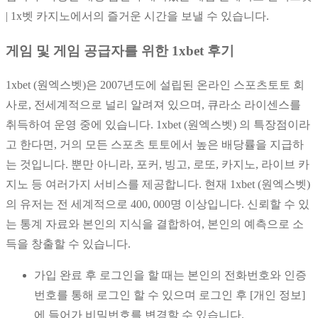
| 1x벳 카지노에서의 즐거운 시간을 보낼 수 있습니다.
게임 및 게임 공급자를 위한 1xbet 후기
1xbet (원엑스벳)은 2007년도에 설립된 온라인 스포츠토토 회
사로, 전세계적으로 널리 알려져 있으며, 큐라소 라이센스를
취득하여 운영 중에 있습니다. 1xbet (원엑스벳) 의 특장점이라
고 한다면, 거의 모든 스포츠 토토에서 높은 배당률을 지급하
는 것입니다. 뿐만 아니라, 포커, 빙고, 로또, 카지노, 라이브 카
지노 등 여러가지 서비스를 제공합니다. 현재 1xbet (원엑스벳)
의 유저는 전 세계적으로 400, 000명 이상입니다. 신뢰할 수 있
는 통계 자료와 본인의 지식을 결합하여, 본인의 예측으로 소
득을 창출할 수 있습니다.
가입 완료 후 로그인을 할 때는 본인의 전화번호와 인증
번호를 통해 로그인 할 수 있으며 로그인 후 [개인 정보]
에 들어가 비밀번호를 변경할 수 있습니다.