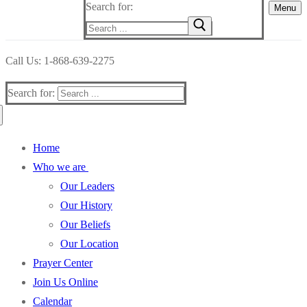
Search for:
Menu
Call Us: 1-868-639-2275
Search for:
Home
Who we are
Our Leaders
Our History
Our Beliefs
Our Location
Prayer Center
Join Us Online
Calendar