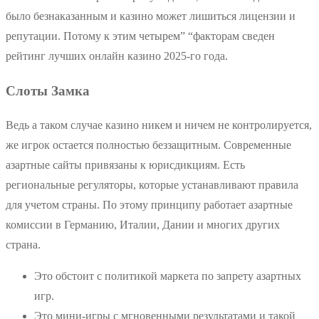
было безнаказанным и казино может лишиться лицензии и
репутации. Потому к этим четырем” “факторам сведен
рейтинг лучших онлайн казино 2025-го года.
Слоты Замка
Ведь а таком случае казино никем и ничем не контролируется,
же игрок остается полностью беззащитным. Современные
азартные сайты привязаны к юрисдикциям. Есть
региональные регуляторы, которые устанавливают правила
для учетом страны. По этому принципу работает азартные
комиссии в Германию, Италии, Дании и многих других
страна.
Это обстоит с политикой маркета по запрету азартных
игр.
Это мини-игры с мгновенными результатами и такой