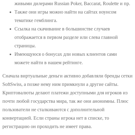
живыми дилерами Russian Poker, Baccarat, Roulette и пр.
Также они игры можно найти на сайтах ноунсом
тематике гемблинга.
Ссылка на скачивание в большинстве случаев
отображается в первом разделе или слева главной
страницы.
Имеющуюся о бонусах дли новых клиентов сами
можете найти в нашем рейтинге.
Сначала виртуальные деньги активно добавляли бренды сетки
SoftSwiss, а позже нему ним примкнули а другие сайты.
Криптовалюты делают платежи доступными для игроков из
почти любой государства мира, так же они анонимны. Плюс
пользователи не сталкиваются с дополнительной
конвертацией. Если страны игрока нет в списке, то
регистрацию он проходить не имеет права.