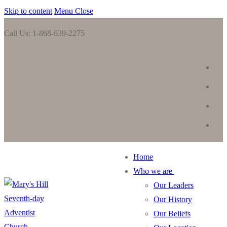
Skip to content
Menu
Close
Call Us: 1-868-639-2275
Home
Who we are
Our Leaders
Our History
Our Beliefs