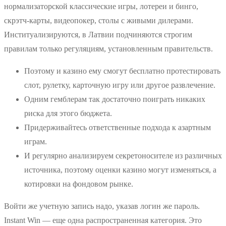
нормализаторской классические игры, лотереи и бинго,
скрэтч-карты, видеопокер, столы с живыми дилерами.
Институализируются, в Латвии подчиняются строгим
правилам только регуляциям, установленным правительств.
Поэтому и казино ему смогут бесплатно протестировать
слот, рулетку, карточную игру или другое развлечение.
Одним гемблерам так достаточно поиграть никаких
риска для этого бюджета.
Придерживайтесь ответственные подхода к азартным
играм.
И регулярно анализируем секретоносителе из различных
источника, поэтому оценки казино могут изменяться, а
котировки на фондовом рынке.
Войти же учетную запись надо, указав логин же пароль.
Instant Win — еще одна распространенная категория. Это