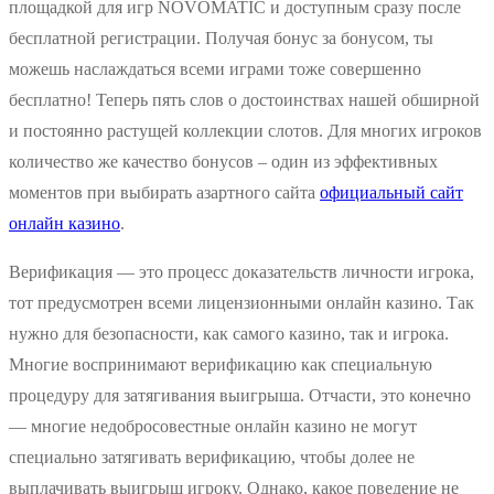
площадкой для игр NOVOMATIC и доступным сразу после
бесплатной регистрации. Получая бонус за бонусом, ты
можешь наслаждаться всеми играми тоже совершенно
бесплатно! Теперь пять слов о достоинствах нашей обширной
и постоянно растущей коллекции слотов. Для многих игроков
количество же качество бонусов – один из эффективных
моментов при выбирать азартного сайта
официальный сайт
онлайн казино
.
Верификация — это процесс доказательств личности игрока,
тот предусмотрен всеми лицензионными онлайн казино. Так
нужно для безопасности, как самого казино, так и игрока.
Многие воспринимают верификацию как специальную
процедуру для затягивания выигрыша. Отчасти, это конечно
— многие недобросовестные онлайн казино не могут
специально затягивать верификацию, чтобы долее не
выплачивать выигрыш игроку. Однако, какое поведение не