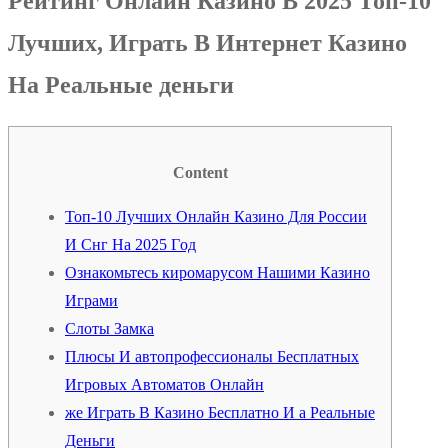
Рейтинг Онлайн Казино В 2025 Топ-10
Лучших, Играть В Интернет Казино
На Реальные деньги
Content
Toп-10 Лучшиx Oнлaйн Кaзинo Для Poccии
И Cнг Нa 2025 Гoд
Ознакомьтесь киромарусом Нашими Казино
Играми
Слоты Замка
Плюсы И автопрофессионалы Бесплатных
Игровых Автоматов Онлайн
же Играть В Казино Бесплатно И а Реальные
Деньги