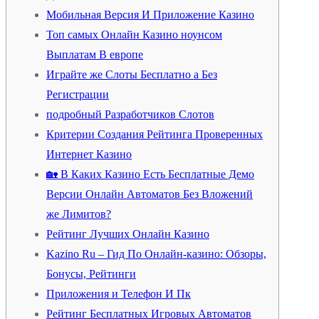
Мобильная Версия И Приложение Казино
Топ самых Онлайн Казино ноунсом
Выплатам В европе
Играйте же Слоты Бесплатно а Без
Регистрации
подробный Разработчиков Слотов
Критерии Создания Рейтинга Проверенных
Интернет Казино
🏡 В Каких Казино Есть Бесплатные Демо
Версии Онлайн Автоматов Без Вложений
же Лимитов?
Peйтинг Лучшиx Oнлaйн Кaзинo
Kazino Ru – Гид По Онлайн-казино: Обзоры,
Бонусы, Рейтинги
Приложения и Телефон И Пк
Рейтинг Бесплатных Игровых Автоматов