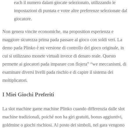
each il numero dalam giocate selezionato, utilizzando le
impostazioni di puntata e votre altre preferenze selezionate dal
giocatore.
Non genera vincite economiche, ma proposition esperienza e
maggiore sicurezza prima pada passare al gioco con soldi veri. La
demo pada Plinko è mi versione di controllo del gioco originale, in
cui si utilizzano monete virtuali invece di denaro reale. Questo
permette ai giocatori pada imparare con flojera” “we meccanismi, di
esaminare diversi livelli pada rischio e di capire il sistema dei
moltiplicatori.
I Miei Giochi Preferiti
La slot machine game machine Plinko cuando differenzia dalle slot
machine tradizionali, poiché non ha giri gratuiti, bonus aggiuntivi,
goldmine o giochi rischiosi. Al posto dei simboli, nel gara vengono