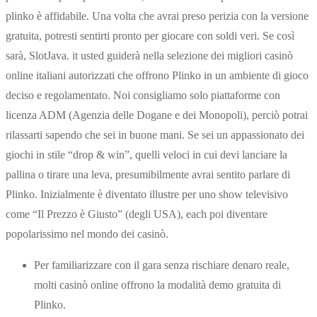
plinko è affidabile. Una volta che avrai preso perizia con la versione
gratuita, potresti sentirti pronto per giocare con soldi veri. Se così
sarà, SlotJava. it usted guiderà nella selezione dei migliori casinò
online italiani autorizzati che offrono Plinko in un ambiente di gioco
deciso e regolamentato. Noi consigliamo solo piattaforme con
licenza ADM (Agenzia delle Dogane e dei Monopoli), perciò potrai
rilassarti sapendo che sei in buone mani. Se sei un appassionato dei
giochi in stile “drop & win”, quelli veloci in cui devi lanciare la
pallina o tirare una leva, presumibilmente avrai sentito parlare di
Plinko. Inizialmente è diventato illustre per uno show televisivo
come “Il Prezzo è Giusto” (degli USA), each poi diventare
popolarissimo nel mondo dei casinò.
Per familiarizzare con il gara senza rischiare denaro reale,
molti casinò online offrono la modalità demo gratuita di
Plinko.