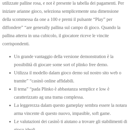
utilizzate palline rosa, e not è presente la tabella dei pagamenti. Per
iniziare arianne gioco, seleziona semplicemente una dimensione
della scommessa da one a 100 e premi il pulsante “Play” per
diffondere” “are generally pallina sul campo di gioco. Quando la
pallina atterra in una cubicolo, il giocatore riceve le vincite
corrispondenti.
Un grande vantaggio della versione demonstration è la
possibilità di giocare some sort of plinko free demo.
Utilizza il modello dalam gioco demo sul nostro sito web o
tramite” “casinò online affidabili.
Il tema” “pada Plinko è abbastanza semplice e low è
caratterizzato ag una trama complessa.
La leggerezza dalam questo gameplay sembra essere la notara
arma vincente di questo nuovo, impasible, soft game.
Le valutazioni dei casinò ti aiutano a trovare gli stabilimenti di
gioco ideali.