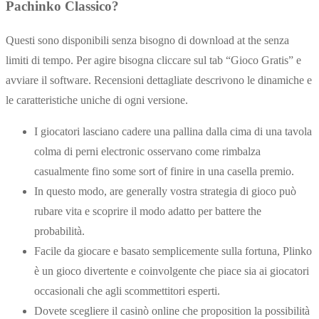
Pachinko Classico?
Questi sono disponibili senza bisogno di download at the senza
limiti di tempo. Per agire bisogna cliccare sul tab “Gioco Gratis” e
avviare il software. Recensioni dettagliate descrivono le dinamiche e
le caratteristiche uniche di ogni versione.
I giocatori lasciano cadere una pallina dalla cima di una tavola
colma di perni electronic osservano come rimbalza
casualmente fino some sort of finire in una casella premio.
In questo modo, are generally vostra strategia di gioco può
rubare vita e scoprire il modo adatto per battere the
probabilità.
Facile da giocare e basato semplicemente sulla fortuna, Plinko
è un gioco divertente e coinvolgente che piace sia ai giocatori
occasionali che agli scommettitori esperti.
Dovete scegliere il casinò online che proposition la possibilità