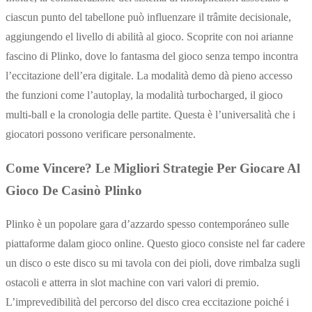
ciascun punto del tabellone può influenzare il trâmite decisionale,
aggiungendo el livello di abilità al gioco. Scoprite con noi arianne
fascino di Plinko, dove lo fantasma del gioco senza tempo incontra
l’eccitazione dell’era digitale. La modalità demo dà pieno accesso
the funzioni come l’autoplay, la modalità turbocharged, il gioco
multi-ball e la cronologia delle partite. Questa è l’universalità che i
giocatori possono verificare personalmente.
Come Vincere? Le Migliori Strategie Per Giocare Al
Gioco De Casinò Plinko
Plinko è un popolare gara d’azzardo spesso contemporáneo sulle
piattaforme dalam gioco online. Questo gioco consiste nel far cadere
un disco o este disco su mi tavola con dei pioli, dove rimbalza sugli
ostacoli e atterra in slot machine con vari valori di premio.
L’imprevedibilità del percorso del disco crea eccitazione poiché i