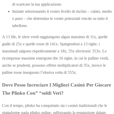
di scaricare la tua applicazione.
Iniziate selezionando il vostro livello di rischio – calato, medio
o puro – che determina le vostre potenziali vincite su tutto il
tabellone.
A 13 file, le sfere verdi raggiungono algun massimo di 11x, quelle
gialle di 25x e quelle rosse di 141x. Spingendosi a 13 righe, i
massimali salgono rispettivamente a 18x, 55x electronic 353x. Le
ricompense massime emergono the 16 righe, in cui le palline verdi,
anche se prudenti, possono offrire moltiplicatori di 35x, invece le
palline rosse inseguono l’elusiva vetta di 555x.
Dove Posso Incrociare I Migliori Casinò Per Giocare
The Plinko Con” “soldi Veri?
Con il tempo, plinko ha conquistato sia i casinò tradizionali che le
piattaforme pada plinko online, rafforzando la reputazione dalam