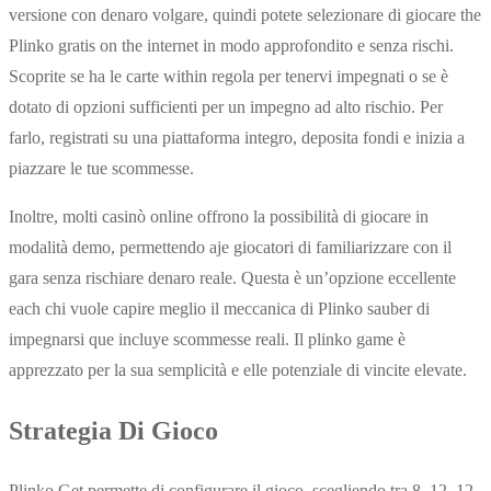
versione con denaro volgare, quindi potete selezionare di giocare the
Plinko gratis on the internet in modo approfondito e senza rischi.
Scoprite se ha le carte within regola per tenervi impegnati o se è
dotato di opzioni sufficienti per un impegno ad alto rischio. Per
farlo, registrati su una piattaforma integro, deposita fondi e inizia a
piazzare le tue scommesse.
Inoltre, molti casinò online offrono la possibilità di giocare in
modalità demo, permettendo aje giocatori di familiarizzare con il
gara senza rischiare denaro reale. Questa è un’opzione eccellente
each chi vuole capire meglio il meccanica di Plinko sauber di
impegnarsi que incluye scommesse reali. Il plinko game è
apprezzato per la sua semplicità e elle potenziale di vincite elevate.
Strategia Di Gioco
Plinko Get permette di configurare il gioco, scegliendo tra 8, 12, 12