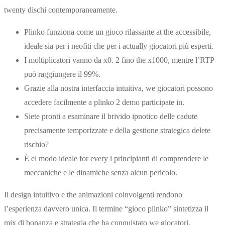
twenty dischi contemporaneamente.
Plinko funziona come un gioco rilassante at the accessibile,
ideale sia per i neofiti che per i actually giocatori più esperti.
I moltiplicatori vanno da x0. 2 fino the x1000, mentre l’RTP
può raggiungere il 99%.
Grazie alla nostra interfaccia intuitiva, we giocatori possono
accedere facilmente a plinko 2 demo participate in.
Siete pronti a esaminare il brivido ipnotico delle cadute
precisamente temporizzate e della gestione strategica delete
rischio?
È el modo ideale for every i principianti di comprendere le
meccaniche e le dinamiche senza alcun pericolo.
Il design intuitivo e the animazioni coinvolgenti rendono
l’esperienza davvero unica. Il termine “gioco plinko” sintetizza il
mix di bonanza e strategia che ha conquistato we giocatori.