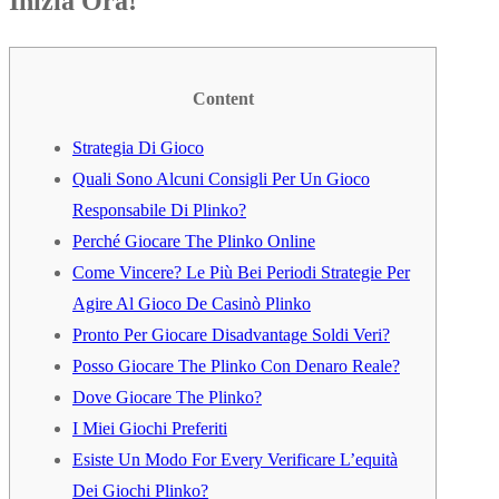
Inizia Ora!
Content
Strategia Di Gioco
Quali Sono Alcuni Consigli Per Un Gioco
Responsabile Di Plinko?
Perché Giocare The Plinko Online
Come Vincere? Le Più Bei Periodi Strategie Per
Agire Al Gioco De Casinò Plinko
Pronto Per Giocare Disadvantage Soldi Veri?
Posso Giocare The Plinko Con Denaro Reale?
Dove Giocare The Plinko?
I Miei Giochi Preferiti
Esiste Un Modo For Every Verificare L’equità
Dei Giochi Plinko?