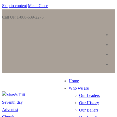
Skip to content
Menu
Close
Call Us: 1-868-639-2275
Home
Who we are
Our Leaders
Our History
Our Beliefs