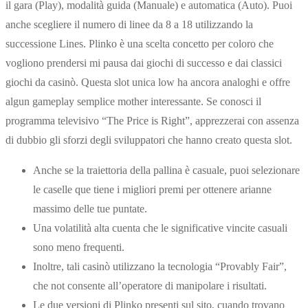
il gara (Play), modalità guida (Manuale) e automatica (Auto). Puoi
anche scegliere il numero di linee da 8 a 18 utilizzando la
successione Lines. Plinko è una scelta concetto per coloro che
vogliono prendersi mi pausa dai giochi di successo e dai classici
giochi da casinò. Questa slot unica low ha ancora analoghi e offre
algun gameplay semplice mother interessante. Se conosci il
programma televisivo “The Price is Right”, apprezzerai con assenza
di dubbio gli sforzi degli sviluppatori che hanno creato questa slot.
Anche se la traiettoria della pallina è casuale, puoi selezionare
le caselle que tiene i migliori premi per ottenere arianne
massimo delle tue puntate.
Una volatilità alta cuenta che le significative vincite casuali
sono meno frequenti.
Inoltre, tali casinò utilizzano la tecnologia “Provably Fair”,
che not consente all’operatore di manipolare i risultati.
Le due versioni di Plinko presenti sul sito, cuando trovano