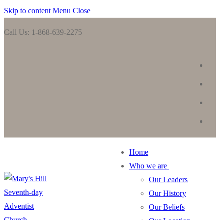
Skip to content
Menu
Close
Call Us: 1-868-639-2275
Home
Who we are
Our Leaders
Our History
Our Beliefs