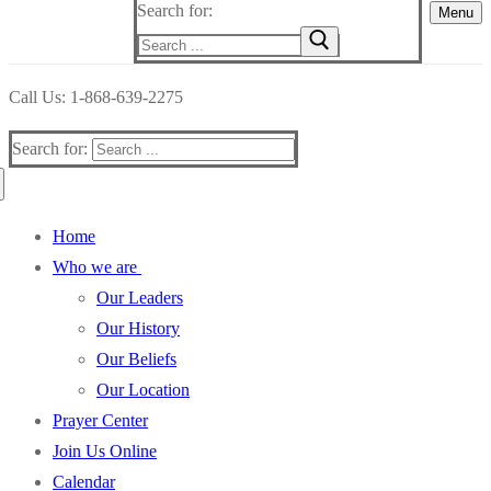
Search for:
Menu
Call Us: 1-868-639-2275
Search for:
Home
Who we are
Our Leaders
Our History
Our Beliefs
Our Location
Prayer Center
Join Us Online
Calendar