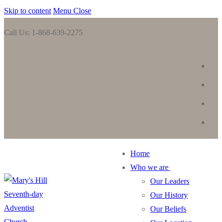
Skip to content
Menu
Close
Call Us: 1-868-639-2275
Home
Who we are
Our Leaders
Our History
Our Beliefs