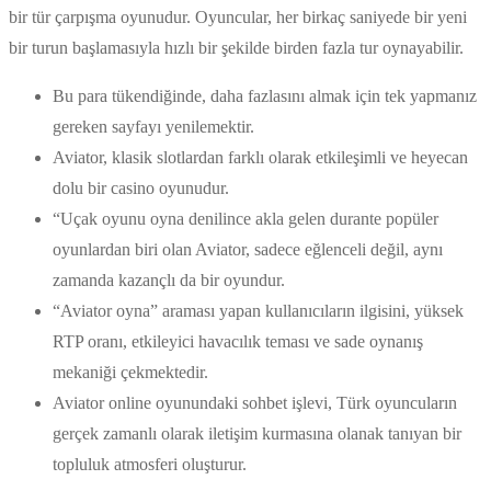
bir tür çarpışma oyunudur. Oyuncular, her birkaç saniyede bir yeni
bir turun başlamasıyla hızlı bir şekilde birden fazla tur oynayabilir.
Bu para tükendiğinde, daha fazlasını almak için tek yapmanız
gereken sayfayı yenilemektir.
Aviator, klasik slotlardan farklı olarak etkileşimli ve heyecan
dolu bir casino oyunudur.
“Uçak oyunu oyna denilince akla gelen durante popüler
oyunlardan biri olan Aviator, sadece eğlenceli değil, aynı
zamanda kazançlı da bir oyundur.
“Aviator oyna” araması yapan kullanıcıların ilgisini, yüksek
RTP oranı, etkileyici havacılık teması ve sade oynanış
mekaniği çekmektedir.
Aviator online oyunundaki sohbet işlevi, Türk oyuncuların
gerçek zamanlı olarak iletişim kurmasına olanak tanıyan bir
topluluk atmosferi oluşturur.