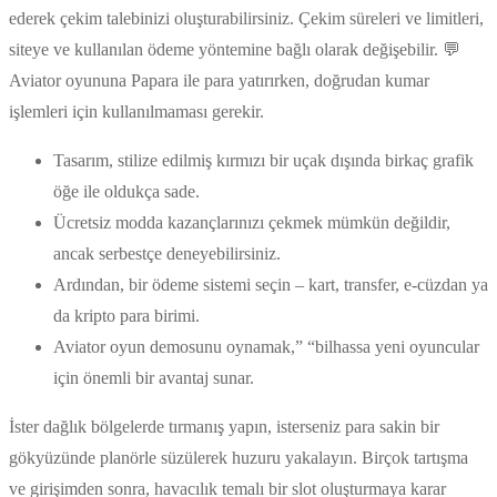
ederek çekim talebinizi oluşturabilirsiniz. Çekim süreleri ve limitleri,
siteye ve kullanılan ödeme yöntemine bağlı olarak değişebilir. 💬
Aviator oyununa Papara ile para yatırırken, doğrudan kumar
işlemleri için kullanılmaması gerekir.
Tasarım, stilize edilmiş kırmızı bir uçak dışında birkaç grafik
öğe ile oldukça sade.
Ücretsiz modda kazançlarınızı çekmek mümkün değildir,
ancak serbestçe deneyebilirsiniz.
Ardından, bir ödeme sistemi seçin – kart, transfer, e-cüzdan ya
da kripto para birimi.
Aviator oyun demosunu oynamak,” “bilhassa yeni oyuncular
için önemli bir avantaj sunar.
İster dağlık bölgelerde tırmanış yapın, isterseniz para sakin bir
gökyüzünde planörle süzülerek huzuru yakalayın. Birçok tartışma
ve girişimden sonra, havacılık temalı bir slot oluşturmaya karar