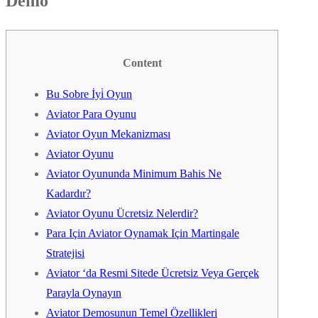
Demo
Content
Bu Sobre İyi̇ Oyun
Aviator Para Oyunu
Aviator Oyun Mekanizması
Aviator Oyunu
Aviator Oyununda Minimum Bahis Ne
Kadardır?
Aviator Oyunu Ücretsiz Nelerdir?
Para Için Aviator Oynamak Için Martingale
Stratejisi
Aviator ‘da Resmi Sitede Ücretsiz Veya Gerçek
Parayla Oynayın
Aviator Demosunun Temel Özellikleri