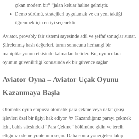
çıkan modern bir” “jalan keluar haline gelmiştir.
Demo sürümü, stratejileri uygulamak ve en yeni taktiği
öğrenmek için en iyi seçenektir.
Aviator, provably fair sistemi sayesinde adil ve şeffaf sonuçlar sunar.
Şifrelenmiş hash değerleri, turun sonucunu herhangi bir
manipülasyonun etkisinde kalmadan belirler. Bu, oyunculara
oyunun güvenilirliği konusunda ek bir güvence sağlar.
Aviator Oyna – Aviator Uçak Oyunu
Kazanmaya Başla
Otomatik oyun empieza otomatik para çekme veya nakit çıkışı
işlevleri özel bir ilgiyi hak ediyor. 💬 Kazandığınız parayı çekmek
için, bahis sitesindeki “Para Çekme” bölümüne gidin ve tercih
ettiğiniz ödeme yöntemini seçin. Daha sonra yönergeleri takip