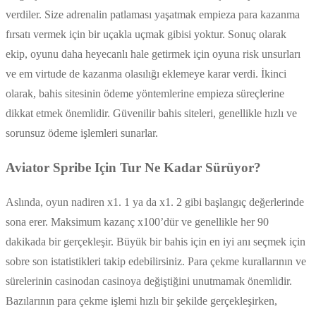
verdiler. Size adrenalin patlaması yaşatmak empieza para kazanma
fırsatı vermek için bir uçakla uçmak gibisi yoktur. Sonuç olarak
ekip, oyunu daha heyecanlı hale getirmek için oyuna risk unsurları
ve em virtude de kazanma olasılığı eklemeye karar verdi. İkinci
olarak, bahis sitesinin ödeme yöntemlerine empieza süreçlerine
dikkat etmek önemlidir. Güvenilir bahis siteleri, genellikle hızlı ve
sorunsuz ödeme işlemleri sunarlar.
Aviator Spribe Için Tur Ne Kadar Sürüyor?
Aslında, oyun nadiren x1. 1 ya da x1. 2 gibi başlangıç değerlerinde
sona erer. Maksimum kazanç x100’dür ve genellikle her 90
dakikada bir gerçekleşir. Büyük bir bahis için en iyi anı seçmek için
sobre son istatistikleri takip edebilirsiniz. Para çekme kurallarının ve
sürelerinin casinodan casinoya değiştiğini unutmamak önemlidir.
Bazılarının para çekme işlemi hızlı bir şekilde gerçekleşirken,