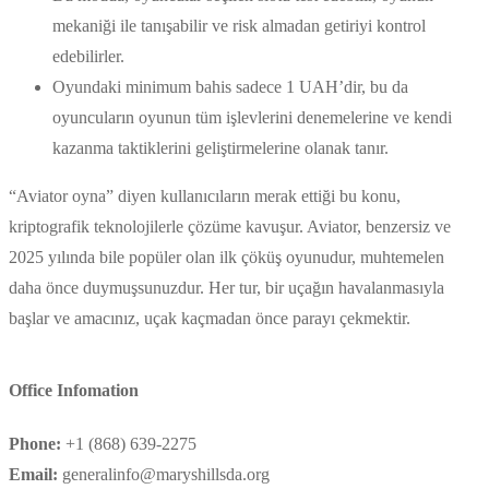
mekaniği ile tanışabilir ve risk almadan getiriyi kontrol
edebilirler.
Oyundaki minimum bahis sadece 1 UAH’dir, bu da
oyuncuların oyunun tüm işlevlerini denemelerine ve kendi
kazanma taktiklerini geliştirmelerine olanak tanır.
“Aviator oyna” diyen kullanıcıların merak ettiği bu konu,
kriptografik teknolojilerle çözüme kavuşur. Aviator, benzersiz ve
2025 yılında bile popüler olan ilk çöküş oyunudur, muhtemelen
daha önce duymuşsunuzdur. Her tur, bir uçağın havalanmasıyla
başlar ve amacınız, uçak kaçmadan önce parayı çekmektir.
Office Infomation
Phone:
+1 (868) 639-2275
Email:
generalinfo@maryshillsda.org