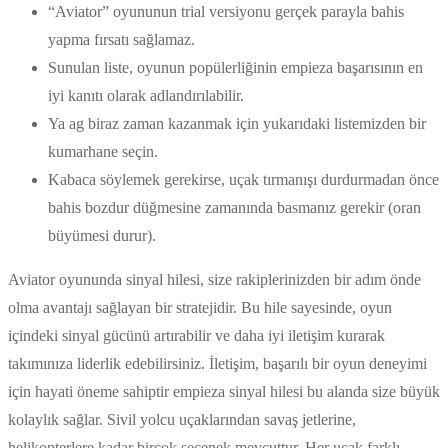
“Aviator” oyununun trial versiyonu gerçek parayla bahis
yapma fırsatı sağlamaz.
Sunulan liste, oyunun popülerliğinin empieza başarısının en
iyi kanıtı olarak adlandırılabilir.
Ya ag biraz zaman kazanmak için yukarıdaki listemizden bir
kumarhane seçin.
Kabaca söylemek gerekirse, uçak tırmanışı durdurmadan önce
bahis bozdur düğmesine zamanında basmanız gerekir (oran
büyümesi durur).
Aviator oyununda sinyal hilesi, size rakiplerinizden bir adım önde
olma avantajı sağlayan bir stratejidir. Bu hile sayesinde, oyun
içindeki sinyal gücünü artırabilir ve daha iyi iletişim kurarak
takımınıza liderlik edebilirsiniz. İletişim, başarılı bir oyun deneyimi
için hayati öneme sahiptir empieza sinyal hilesi bu alanda size büyük
kolaylık sağlar. Sivil yolcu uçaklarından savaş jetlerine,
helikopterlere kadar birçok seçenek mevcuttur. Her uçak farklı