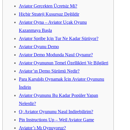
Aviator Gerçekten Ücretsiz Mi?
Hiçbir Strateji Kusursuz Değildir
Aviator Oyna – Aviator Uçak Oyunu
Kazanmaya Başla
Aviator Spribe Için Tur Ne Kadar Sürüyor?
Aviator Oyunu Demo
Aviator Demo Modunda Nasıl Oynanır?
Aviator Oyununun Temel Özellikleri Ve Bilgileri
Aviator’ın Demo Sürümü Nedir?
Para Karşılığı Oynamak İçin Aviator Oyununu
İndirin
Aviator Oyununu Bu Kadar Popüler Yapan
Nelerdir?
Q: Aviator Oyununu Nasıl Indirebilirim?
Pin Instructions Up – Weil Aviator Game
Aviator’ı Mı Oynuyoruz?